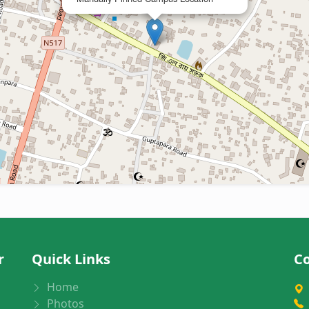
r
Quick Links
Co
Home
Photos