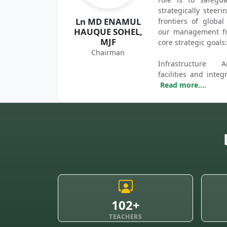
strategically stee
Ln MD ENAMUL
frontiers of global
HAUQUE SOHEL,
our management fr
MJF
core strategic goals:
Chairman
Infrastructure 
facilities and integ
Read more....
102+
TEACHERS