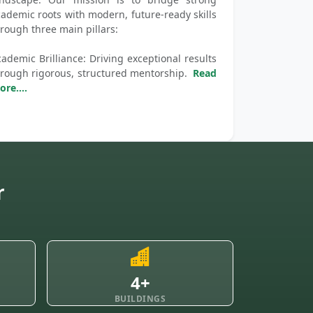
ademic roots with modern, future-ready skills
rough three main pillars:
ademic Brilliance: Driving exceptional results
hrough rigorous, structured mentorship.
Read
re....
r
4+
BUILDINGS