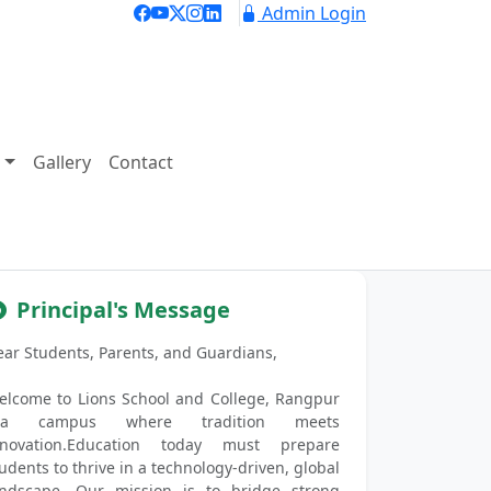
Admin Login
Gallery
Contact
Next
Principal's Message
ear Students, Parents, and Guardians,
elcome to Lions School and College, Rangpur
a campus where tradition meets
nnovation.Education today must prepare
udents to thrive in a technology-driven, global
andscape. Our mission is to bridge strong