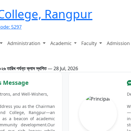
 College, Rangpur
Code: 5297
Administration
Academic
Faculty
Admission
তারিখ পর্যন্ত ক্লাস স্থগিত
— 28 Jul, 2026
s Message
trons, and Well-Wishers,
D
 address you as the Chairman
W
and College, Rangpur—an
—
ng as a beacon of academic
i
ommunity development.Our
st
ard our rich legacy while
l