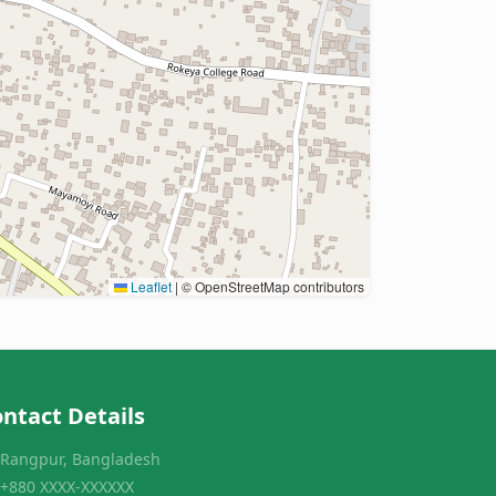
Leaflet
|
© OpenStreetMap contributors
ntact Details
Rangpur, Bangladesh
+880 XXXX-XXXXXX