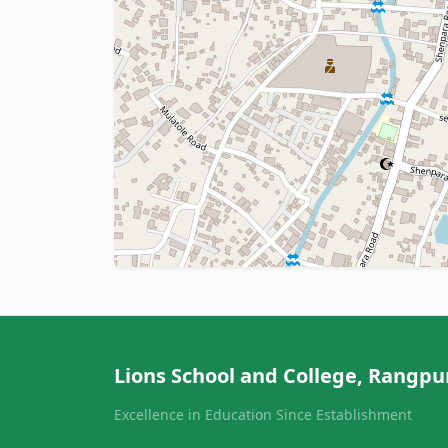
Lions School and College, Rangpu
Excellence in Education Since Establishment