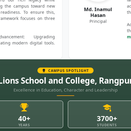
ring the campus toward new
ac
Md. Inamul
 readiness. To ensure this,
th
Hasan
amework focuses on three
Principal
Ac
t
Advancement: Upgrading
mo
rating modern digital tools.
CAMPUS SPOTLIGHT
Lions School and College, Rangpu
Excellence in Education, Character and Leadership
40+
3700+
YEARS
STUDENTS