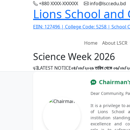
+880 XXXX-XXXXXX
info@lscr.edu.bd
Lions School and
EIIN: 127496 | College Code: 5258 | School 
Home
About LSCR
Science Week 2026
Previous
LATEST NOTICE
০৪/০৮/২০২৬ তারিখ থেকে ০৬/০৮/২০২৬ 
Chairman'
Dear Community, Pa
It is a privilege to
of Lions School 
institution standi
excellence and c
role is to safegu