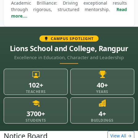
Academic Brilliance: Driving exceptional results
through rigorous, structured mentorship.
Read
more....
CAMPUS SPOTLIGHT
Lions School and College, Rangpur
Excellence in Education, Character and Leadership
102+
40+
TEACHERS
YEARS
3700+
4+
STUDENTS
BUILDINGS
Notice Board
View All →