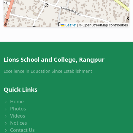
Leaflet
|
© OpenStreetMap contributors
Lions School and College, Rangpur
Excellence in Education Since Establishment
Quick Links
Home
Photos
Videos
Notices
Contact Us