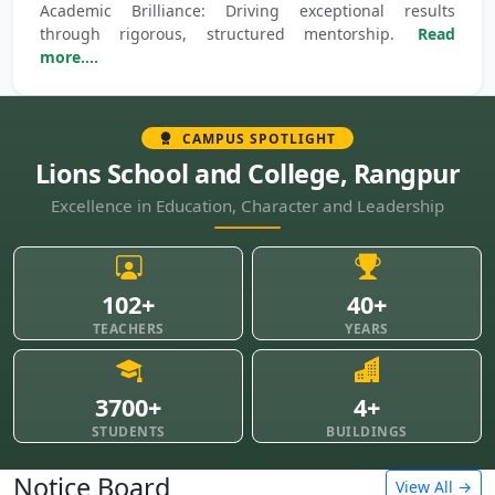
Academic Brilliance: Driving exceptional results
through rigorous, structured mentorship.
Read
more....
CAMPUS SPOTLIGHT
Lions School and College, Rangpur
Excellence in Education, Character and Leadership
102+
40+
TEACHERS
YEARS
3700+
4+
STUDENTS
BUILDINGS
Notice Board
View All →