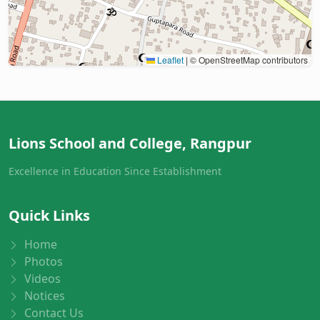
Leaflet
|
© OpenStreetMap contributors
Lions School and College, Rangpur
Excellence in Education Since Establishment
Quick Links
Home
Photos
Videos
Notices
Contact Us