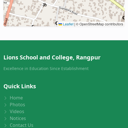
Leaflet
|
© OpenStreetMap contributors
Lions School and College, Rangpur
Excellence in Education Since Establishment
Quick Links
Home
Photos
Videos
Notices
Contact Us