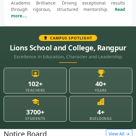
Academic Brilliance: Driving exceptional results
through rigorous, structured mentorship.
Read
more....
CAMPUS SPOTLIGHT
Lions School and College, Rangpur
Excellence in Education, Character and Leadership
102+
40+
TEACHERS
YEARS
3700+
4+
STUDENTS
BUILDINGS
Notice Board
View All →