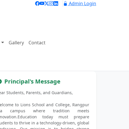
Admin Login
Gallery
Contact
Next
Principal's Message
ear Students, Parents, and Guardians,
elcome to Lions School and College, Rangpur
a campus where tradition meets
nnovation.Education today must prepare
udents to thrive in a technology-driven, global
andscape. Our mission is to bridge strong