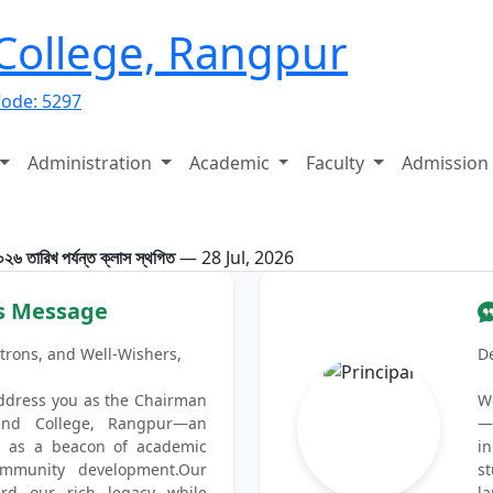
 College, Rangpur
Code: 5297
Administration
Academic
Faculty
Admission
তারিখ পর্যন্ত ক্লাস স্থগিত
— 28 Jul, 2026
s Message
trons, and Well-Wishers,
D
 address you as the Chairman
W
and College, Rangpur—an
—
ng as a beacon of academic
i
ommunity development.Our
st
ard our rich legacy while
l