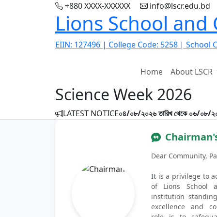
+880 XXXX-XXXXXX
info@lscr.edu.bd
Lions School and
EIIN: 127496 | College Code: 5258 | School 
Home
About LSCR
Science Week 2026
Previous
LATEST NOTICE
০৪/০৮/২০২৬ তারিখ থেকে ০৬/০৮/২০২৬ 
Chairman'
Dear Community, Pa
It is a privilege to
of Lions School 
institution standi
excellence and c
role is to safegu