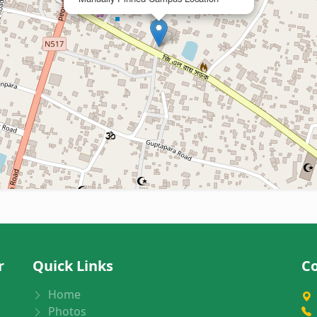
r
Quick Links
Co
Home
Photos