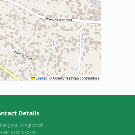
Leaflet
|
© OpenStreetMap contributors
ntact Details
Rangpur, Bangladesh
+880 XXXX-XXXXXX