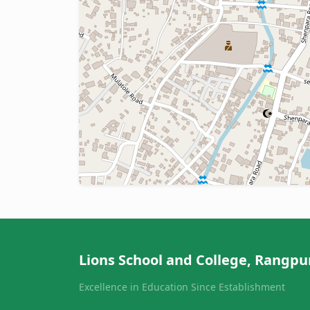
Lions School and College, Rangpu
Excellence in Education Since Establishment