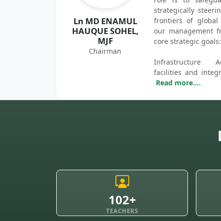
strategically stee
Ln MD ENAMUL
frontiers of global
HAUQUE SOHEL,
our management fr
MJF
core strategic goals:
Chairman
Infrastructure 
facilities and integ
Read more....
102+
TEACHERS