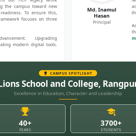
ring the campus toward new
ac
Md. Inamul
 readiness. To ensure this,
th
Hasan
amework focuses on three
Principal
Ac
t
Advancement: Upgrading
mo
rating modern digital tools.
CAMPUS SPOTLIGHT
Lions School and College, Rangpu
Excellence in Education, Character and Leadership
40+
3700+
YEARS
STUDENTS