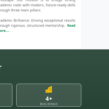
ademic roots with modern, future-ready skills
rough three main pillars:
ademic Brilliance: Driving exceptional results
hrough rigorous, structured mentorship.
Read
re....
r
4+
BUILDINGS